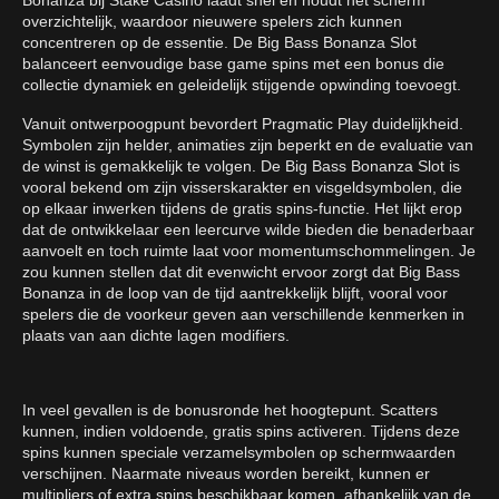
overzichtelijk, waardoor nieuwere spelers zich kunnen
concentreren op de essentie. De Big Bass Bonanza Slot
balanceert eenvoudige base game spins met een bonus die
collectie dynamiek en geleidelijk stijgende opwinding toevoegt.
Vanuit ontwerpoogpunt bevordert Pragmatic Play duidelijkheid.
Symbolen zijn helder, animaties zijn beperkt en de evaluatie van
de winst is gemakkelijk te volgen. De Big Bass Bonanza Slot is
vooral bekend om zijn visserskarakter en visgeldsymbolen, die
op elkaar inwerken tijdens de gratis spins-functie. Het lijkt erop
dat de ontwikkelaar een leercurve wilde bieden die benaderbaar
aanvoelt en toch ruimte laat voor momentumschommelingen. Je
zou kunnen stellen dat dit evenwicht ervoor zorgt dat Big Bass
Bonanza in de loop van de tijd aantrekkelijk blijft, vooral voor
spelers die de voorkeur geven aan verschillende kenmerken in
plaats van aan dichte lagen modifiers.
In veel gevallen is de bonusronde het hoogtepunt. Scatters
kunnen, indien voldoende, gratis spins activeren. Tijdens deze
spins kunnen speciale verzamelsymbolen op schermwaarden
verschijnen. Naarmate niveaus worden bereikt, kunnen er
multipliers of extra spins beschikbaar komen, afhankelijk van de