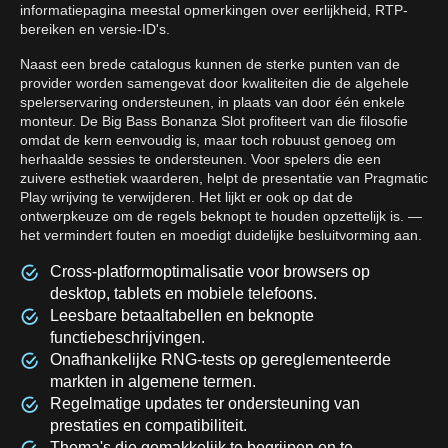
informatiepagina meestal opmerkingen over eerlijkheid, RTP-
bereiken en versie-ID's.
Naast een brede catalogus kunnen de sterke punten van de
provider worden samengevat door kwaliteiten die de algehele
spelerservaring ondersteunen, in plaats van door één enkele
monteur. De Big Bass Bonanza Slot profiteert van die filosofie
omdat de kern eenvoudig is, maar toch robuust genoeg om
herhaalde sessies te ondersteunen. Voor spelers die een
zuivere esthetiek waarderen, helpt de presentatie van Pragmatic
Play wrijving te verwijderen. Het lijkt er ook op dat de
ontwerpkeuze om de regels beknopt te houden opzettelijk is. —
het vermindert fouten en moedigt duidelijke besluitvorming aan.
Cross-platformoptimalisatie voor browsers op
desktop, tablets en mobiele telefoons.
Leesbare betaaltabellen en beknopte
functiebeschrijvingen.
Onafhankelijke RNG-tests op gereglementeerde
markten in algemene termen.
Regelmatige updates ter ondersteuning van
prestaties en compatibiliteit.
Thema's die gemakkelijk te begrijpen en te