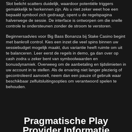
Slot belicht scatters duidelijk, waardoor potentiële triggers
gemakkelijk te herkennen zijn. Als u niet zeker weet hoe een
bepaald symbool zich gedraagt, opent u de regelspagina
halverwege de sessie. De interface is ontworpen om die snelle
controle te ondersteunen zonder de stroom te verstoren.
Beginnersadvies voor Big Bass Bonanza bij Stake Casino begint
met bankroll control. Kies een inzet die veel spins binnen uw
sessiebudget mogelijk maakt, dus variantie heeft ruimte om uit
te balanceren. Leer eerst de regels in demo, ga dan over op
cash zodra u zeker bent van symboolwaarden en
bonusdynamiek. Overweeg om de aanbetaling en tijdslimieten in
uw account in te stellen. Als de ervaring niet langer plezierig of
gecontroleerd aanvoelt, neem dan een pauze of gebruik waar
beschikbaar zelfuitsluitingsopties om verantwoord spelen te
behouden.
Pragmatische Play
Provider Informatie