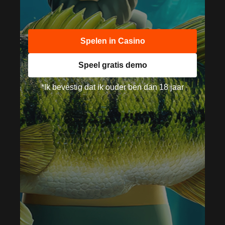
Spelen in Casino
Speel gratis demo
*Ik bevestig dat ik ouder ben dan 18 jaar