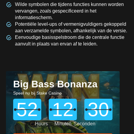
Wilde symbolen die tijdens functies kunnen worden
vervangen, zoals gespecificeerd in het
informatiescherm.
Potentiële level-ups of vermenigvuldigers gekoppeld
aan verzamelde symbolen, afhankelijk van de versie.
Eenvoudige basisspelstroom die de centrale functie
aanvult in plaats van ervan af te leiden.
Big Bass Bonanza
Speel nu bij Stake Casino
52
12
28
Hours
Minuten
Seconden