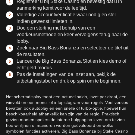
Registreer u bij Stake Casino en bevestig dat u in
aanmerking komt voor de leeftijd.
Volledige accountverificatie waar nodig en stel
indien gewenst limieten in.
Doe een storting met behulp van een
voorkeursmethode en keer vervolgens terug naar de
lobby.
Zoek naar Big Bass Bonanza en selecteer de titel uit
de resultaten.
Lanceer de Big Bass Bonanza Slot en kies demo of
echt geld modus.
Pas de instellingen van de inzet aan, bekijk de
uitbetalingstabel en druk op spin om te beginnen.
Het schermdisplay toont een actueel saldo, inzet per draai, een
winveld en een menu- of infopictogram voor regels. Veel versies
bevatten ook autoplay en een snelle of turbo-optie, hoewel hun
beschikbaarheid afhankelijk kan zijn van de regio. Praktisch
gezien moeten spelers de interne hulppagina lezen om te zien
hoe winlijnen of manieren worden geëvalueerd en welke
symbolen functies activeren. Big Bass Bonanza bij Stake Casino