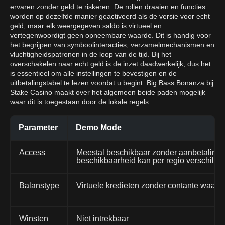
ervaren zonder geld te riskeren. De rollen draaien en functies
worden op dezelfde manier geactiveerd als de versie voor echt
geld, maar elk weergegeven saldo is virtueel en
vertegenwoordigt geen opneembare waarde. Dit is handig voor
het begrijpen van symboolinteracties, verzamelmechanismen en
vluchtigheidspatronen in de loop van de tijd. Bij het
overschakelen naar echt geld is de inzet daadwerkelijk, dus het
is essentieel om alle instellingen te bevestigen en de
uitbetalingstabel te lezen voordat u begint. Big Bass Bonanza bij
Stake Casino maakt over het algemeen beide paden mogelijk
waar dit is toegestaan door de lokale regels.
Parameter
Demo Mode
Access
Meestal beschikbaar zonder aanbetaling,
beschikbaarheid kan per regio verschillen
Balanstype
Virtuele kredieten zonder contante waard
Winsten
Niet intrekbaar