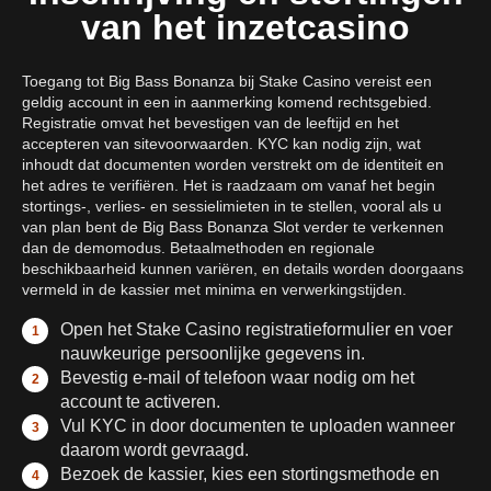
van het inzetcasino
Toegang tot Big Bass Bonanza bij Stake Casino vereist een
geldig account in een in aanmerking komend rechtsgebied.
Registratie omvat het bevestigen van de leeftijd en het
accepteren van sitevoorwaarden. KYC kan nodig zijn, wat
inhoudt dat documenten worden verstrekt om de identiteit en
het adres te verifiëren. Het is raadzaam om vanaf het begin
stortings-, verlies- en sessielimieten in te stellen, vooral als u
van plan bent de Big Bass Bonanza Slot verder te verkennen
dan de demomodus. Betaalmethoden en regionale
beschikbaarheid kunnen variëren, en details worden doorgaans
vermeld in de kassier met minima en verwerkingstijden.
Open het Stake Casino registratieformulier en voer
nauwkeurige persoonlijke gegevens in.
Bevestig e-mail of telefoon waar nodig om het
account te activeren.
Vul KYC in door documenten te uploaden wanneer
daarom wordt gevraagd.
Bezoek de kassier, kies een stortingsmethode en