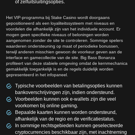
of zelfuitsluitingsopties.
Het VIP-programma bij Stake Casino wordt doorgaans
gepositioneerd als een loyaliteitssysteem met niveaus en
voordelen die afhankelijk zijn van het individuele account. Er
mogen geen specifieke niveaus of beloningen worden
aangenomen zonder de site te controleren. Sommige spelers
waarderen ondersteuning op maat of periodieke bonussen,
terwijl anderen misschien gewoon de voorkeur geven aan de
interface en gamecollectie van de site. Big Bass Bonanza
profiteert van deze stabiele omgeving omdat de kernmechanica
gemakkelijk toegankelijk is en de regels duidelijk worden
gepresenteerd in het infopaneel.
Typische voorbeelden van betalingsopties kunnen
bankoverschrijvingen zijn, indien ondersteund.
Voorbeelden kunnen ook e-wallets zijn die veel
voorkomen bij online gaming.
Bepaalde kaarten kunnen worden ondersteund,
afhankelijk van de regio en de verificatiestatus.
In sommige rechtsgebieden kunnen geselecteerde
cryptocurrencies beschikbaar zijn, met inachtneming