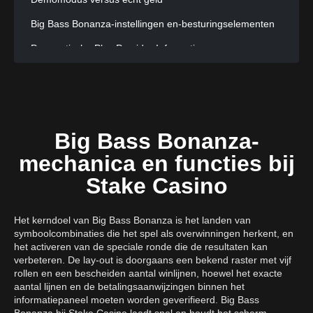
Big Bass Bonanza-instellingen en-besturingselementen
Pragmatische Play Provider Informatie
Inschrijving en stortingen van het inzetcasino
Winnende combinaties en uitbetalingen
Big Bass Bonanza spelen op mobiel
Big Bass Bonanza-
FAQ
mechanica en functies bij
Stake Casino
Het kerndoel van Big Bass Bonanza is het landen van
symboolcombinaties die het spel als overwinningen herkent, en
het activeren van de speciale ronde die de resultaten kan
verbeteren. De lay-out is doorgaans een bekend raster met vijf
rollen en een bescheiden aantal winlijnen, hoewel het exacte
aantal lijnen en de betalingsaanwijzingen binnen het
informatiepaneel moeten worden geverifieerd. Big Bass
Bonanza bij Stake Casino laadt snel en houdt het scherm