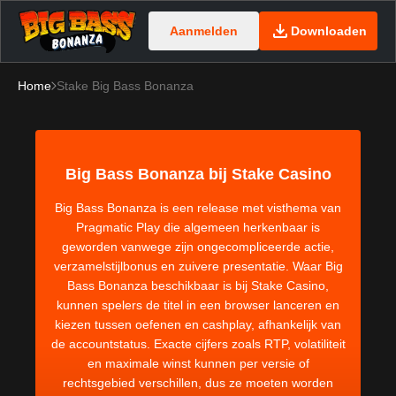
Aanmelden
Downloaden
Home
Stake Big Bass Bonanza
Big Bass Bonanza bij Stake Casino
Big Bass Bonanza is een release met visthema van
Pragmatic Play die algemeen herkenbaar is
geworden vanwege zijn ongecompliceerde actie,
verzamelstijlbonus en zuivere presentatie. Waar Big
Bass Bonanza beschikbaar is bij Stake Casino,
kunnen spelers de titel in een browser lanceren en
kiezen tussen oefenen en cashplay, afhankelijk van
de accountstatus. Exacte cijfers zoals RTP, volatiliteit
en maximale winst kunnen per versie of
rechtsgebied verschillen, dus ze moeten worden