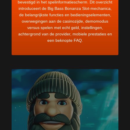
bevestigd in het spelinformatiescherm. Dit overzicht
introduceert de Big Bass Bonanza Slot-mechanica,
de belangrijkste functies en bedieningselementen,
overwegingen aan de casinozijde, demomodus
versus spelen met echt geld, instellingen,
achtergrond van de provider, mobiele prestaties en
een beknopte FAQ.